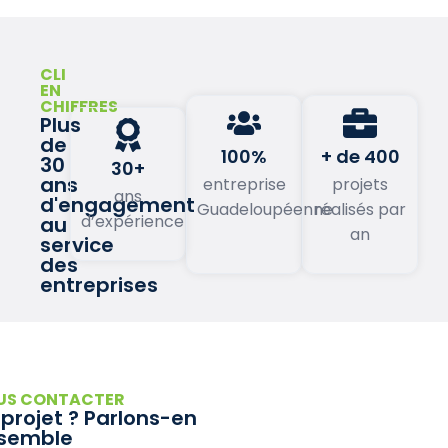
CLI
EN
CHIFFRES
Plus
de
100%
+ de 400
30
30+
ans
entreprise
projets
ans
d'engagement
Guadeloupéenne
réalisés par
d’expérience
au
an
service
des
entreprises
US CONTACTER
 projet ? Parlons-en
semble