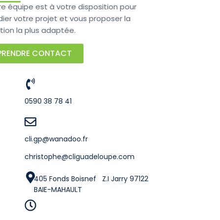
re équipe est à votre disposition pour
ier votre projet et vous proposer la
tion la plus adaptée.
PRENDRE CONTACT
0590 38 78 41
cli.gp@wanadoo.fr
christophe@cliguadeloupe.com
405 Fonds Boisnef Z.I Jarry 97122
BAIE-MAHAULT