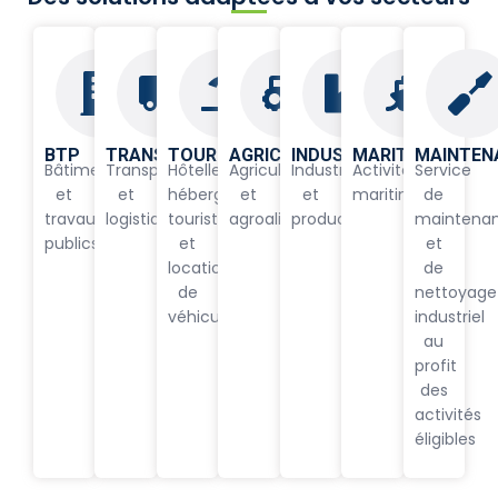
BTP
TRANSPORT
TOURISME
AGRICULTURE
INDUSTRIE
MARITIME
MAINTEN
Bâtiment
Transport
Hôtellerie,
Agriculture
Industrie
Activités
Service
et
et
hébergement
et
et
maritimes
de
travaux
logistique
touristique
agroalimentaire
production
maintena
publics
et
et
location
de
de
nettoyage
véhicule
industriel
au
profit
des
activités
éligibles