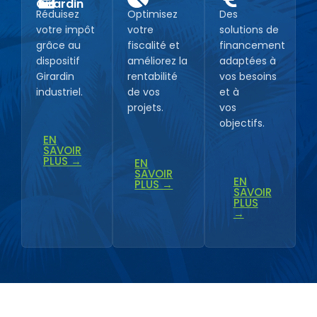
Girardin
Réduisez
Optimisez
Des
votre impôt
votre
solutions de
grâce au
fiscalité et
financement
dispositif
améliorez la
adaptées à
Girardin
rentabilité
vos besoins
industriel.
de vos
et à
projets.
vos
objectifs.
EN
SAVOIR
PLUS →
EN
SAVOIR
EN
PLUS →
SAVOIR
PLUS
→