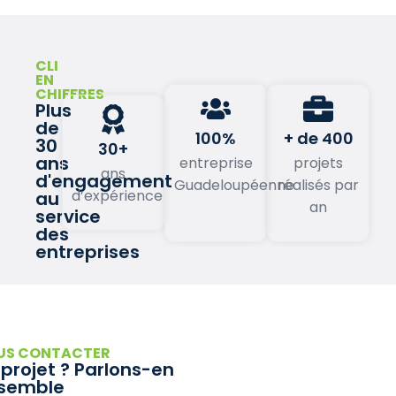
CLI
EN
CHIFFRES
Plus
de
100%
+ de 400
30
30+
ans
entreprise
projets
ans
d'engagement
Guadeloupéenne
réalisés par
d’expérience
au
an
service
des
entreprises
US CONTACTER
 projet ? Parlons-en
semble