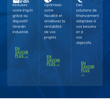
Girardin
Réduisez
Optimisez
Des
votre impôt
votre
solutions de
grâce au
fiscalité et
financement
dispositif
améliorez la
adaptées à
Girardin
rentabilité
vos besoins
industriel.
de vos
et à
projets.
vos
objectifs.
EN
SAVOIR
PLUS →
EN
SAVOIR
EN
PLUS →
SAVOIR
PLUS
→