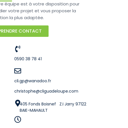
re équipe est à votre disposition pour
ier votre projet et vous proposer la
tion la plus adaptée.
PRENDRE CONTACT
0590 38 78 41
cli.gp@wanadoo.fr
christophe@cliguadeloupe.com
405 Fonds Boisnef Z.I Jarry 97122
BAIE-MAHAULT