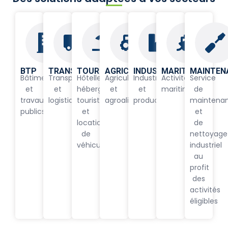
BTP
TRANSPORT
TOURISME
AGRICULTURE
INDUSTRIE
MARITIME
MAINTEN
Bâtiment
Transport
Hôtellerie,
Agriculture
Industrie
Activités
Service
et
et
hébergement
et
et
maritimes
de
travaux
logistique
touristique
agroalimentaire
production
maintena
publics
et
et
location
de
de
nettoyage
véhicule
industriel
au
profit
des
activités
éligibles