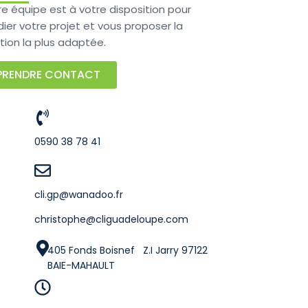
re équipe est à votre disposition pour
ier votre projet et vous proposer la
tion la plus adaptée.
PRENDRE CONTACT
0590 38 78 41
cli.gp@wanadoo.fr
christophe@cliguadeloupe.com
405 Fonds Boisnef Z.I Jarry 97122
BAIE-MAHAULT