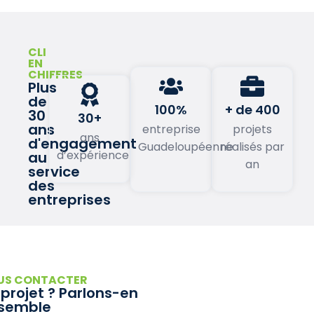
CLI
EN
CHIFFRES
Plus
de
100%
+ de 400
30
30+
ans
entreprise
projets
ans
d'engagement
Guadeloupéenne
réalisés par
d’expérience
au
an
service
des
entreprises
US CONTACTER
 projet ? Parlons-en
semble