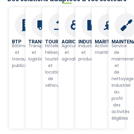
BTP
TRANSPORT
TOURISME
AGRICULTURE
INDUSTRIE
MARITIME
MAINTEN
Bâtiment
Transport
Hôtellerie,
Agriculture
Industrie
Activités
Service
et
et
hébergement
et
et
maritimes
de
travaux
logistique
touristique
agroalimentaire
production
maintena
publics
et
et
location
de
de
nettoyage
véhicule
industriel
au
profit
des
activités
éligibles