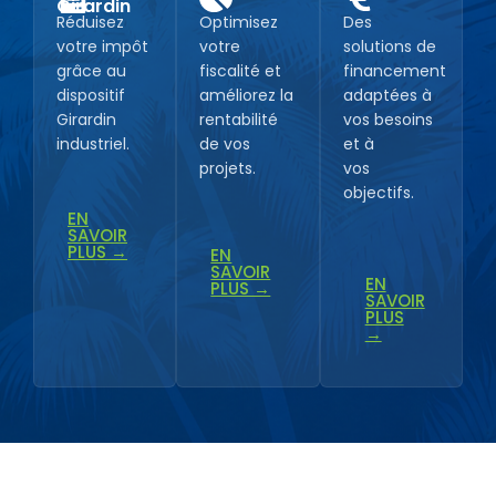
Girardin
Réduisez
Optimisez
Des
votre impôt
votre
solutions de
grâce au
fiscalité et
financement
dispositif
améliorez la
adaptées à
Girardin
rentabilité
vos besoins
industriel.
de vos
et à
projets.
vos
objectifs.
EN
SAVOIR
PLUS →
EN
SAVOIR
EN
PLUS →
SAVOIR
PLUS
→